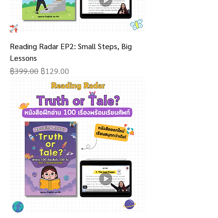
Reading Radar EP2: Small Steps, Big
Lessons
Regular Price
Sale Price
฿399.00
฿129.00