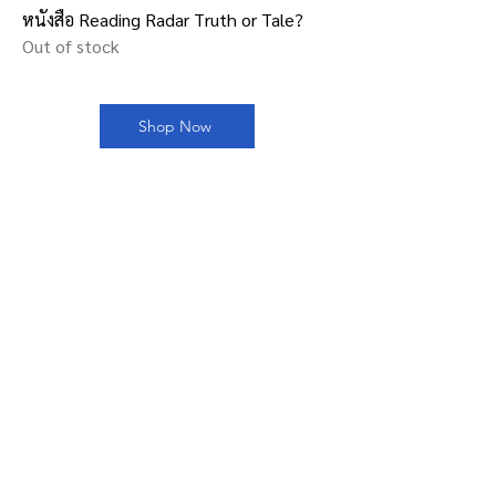
หนังสือ Reading Radar Truth or Tale?
Out of stock
Shop Now
Kru Whan: English on Air