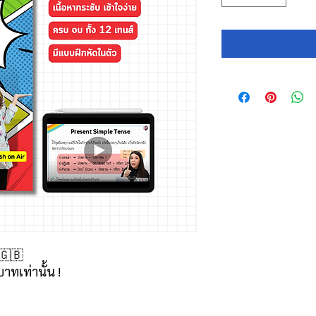
 🇬🇧
ทเท่านั้น !